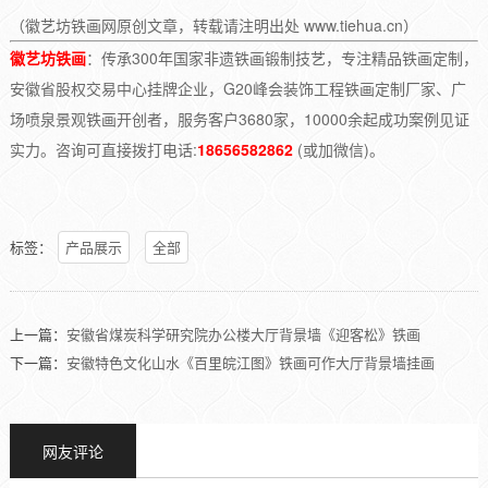
（徽艺坊铁画网原创文章，转载请注明出处 www.tiehua.cn）
徽艺坊铁画
：传承300年国家非遗铁画锻制技艺，专注精品铁画定制，
安徽省股权交易中心挂牌企业，G20峰会装饰工程铁画定制厂家、广
场喷泉景观铁画开创者，服务客户3680家，10000余起成功案例见证
实力。咨询可直接拨打电话:
18656582862
(或加微信)。
标签：
产品展示
全部
上一篇：
安徽省煤炭科学研究院办公楼大厅背景墙《迎客松》铁画
下一篇：
安徽特色文化山水《百里皖江图》铁画可作大厅背景墙挂画
网友评论